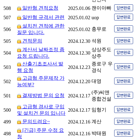
일반형 견적요청
잰이아빠
508
2025.01.06
일반형 규격서 관련
507
2025.01.02
uop
설치전 견적에 관한
충무로
506
2025.01.02
질문 입니다.
견적문의
석원
505
2024.12.30
계산서 날짜조정 좀
상상주도
504
2024.12.30
요청 드립니다.
상주
산출기초조사서 발
종로구 우
503
2024.12.23
행 요청
경식
고급형 주문제작 가
대영
502
2024.12.20
능여부?
(주)씨앤
결제방법 문의 요청
501
2024.12.17
종합건설
고급형 경사로 구입
임형기
500
2024.12.17
및 설치건 문의 입니다
문의드려요~
계산
499
2024.12.16
[긴급] 주문 수정 요
박태원
498
2024.12.16
청