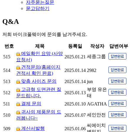
자주묻는질문
묻고답하기
Q&A
저희 바이크풀웨이에 문의를 남겨주세요.
번호
제목
등록일
작성자
답변여부
메일확인 요망 (사양
세종그룹
515
2025.01.21
요청서)
견적문의(홈페이지
514
2025.01.14
2982
견적서 확인 완료)
맞춤 사이즈 문의
513
2025.01.14
jun
고급형 도면관련 질
부영 유은
512
2025.01.13
문드립니다.
태
결제 문의
511
2025.01.10
AGATHA
귀사의 제품문의 드
세인안전
510
2025.01.07
려봅니다~
씨에이치
계산서발행
509
2025.01.06
변민지